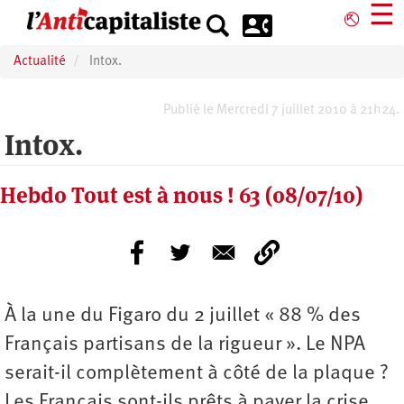
Aller
☰
⎋
au
contenu
Actualité
Intox.
principal
Publié le Mercredi 7 juillet 2010 à 21h24.
Intox.
Hebdo Tout est à nous ! 63 (08/07/10)
À la une du Figaro du 2 juillet « 88 % des
Français partisans de la rigueur ». Le NPA
serait-il complètement à côté de la plaque ?
Les Français sont-ils prêts à payer la crise