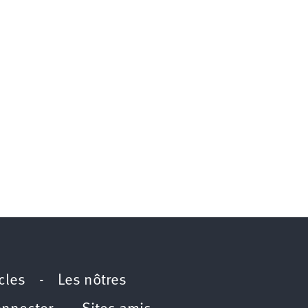
icles
-
Les nôtres