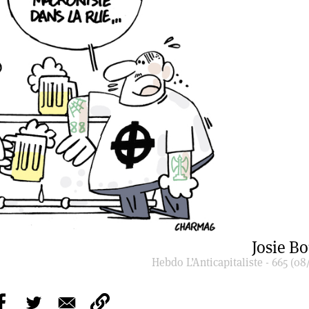
Josie B
Hebdo L’Anticapitaliste - 665 (08