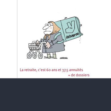
La retraite, c'est 60 ans et 37,5 annuités
+ de dossiers