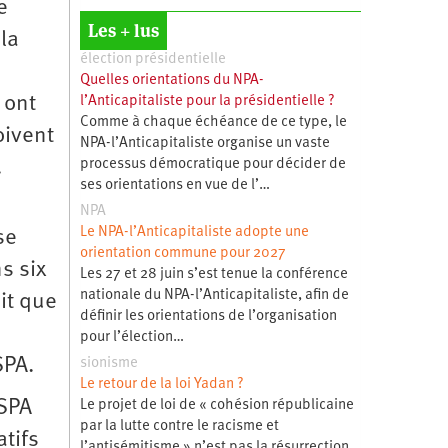
e
Les + lus
la
élection présidentielle
Quelles orientations du NPA-
 ont
l’Anticapitaliste pour la présidentielle ?
Comme à chaque échéance de ce type, le
oivent
NPA-l’Anticapitaliste organise un vaste
processus démocratique pour décider de
.
ses orientations en vue de l’…
NPA
Le NPA-l’Anticapitaliste adopte une
se
orientation commune pour 2027
s six
Les 27 et 28 juin s’est tenue la conférence
nationale du NPA-l’Anticapitaliste, afin de
oit que
définir les orientations de l’organisation
pour l’élection…
SPA.
sionisme
Le retour de la loi Yadan ?
ASPA
Le projet de loi de « cohésion républicaine
par la lutte contre le racisme et
atifs
l’antisémitisme » n’est pas la résurrection