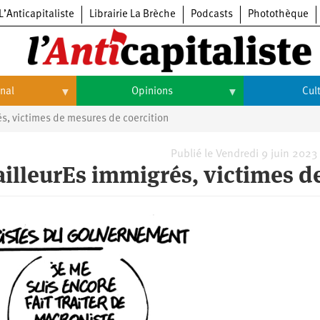
L’Anticapitaliste
Librairie La Brèche
Podcasts
Photothèque
onal
Opinions
Cul
rés, victimes de mesures de coercition
Opinions
Culture
Histoire
Arts
Publié le Vendredi 9 juin 2023
vailleurEs immigrés, victimes d
Cinéma
Expositions
Livres
Musique