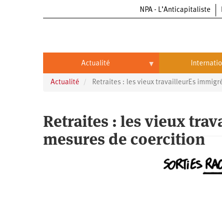
NPA - L’Anticapitaliste
Aller
au
contenu
principal
Actualité
Internati
Actualité
Retraites : les vieux travailleurEs immig
Actualité
International
Politique
Brésil
Retraites : les vieux tra
Entreprises
Chine
mesures de coercition
Oppressions
Entreprises
États-
Unis
Économie
Automobile
Oppressions
Continents
Écologie
Aéronautique
Antiracisme
Continents
Éducation
Commerce
Féminisme
Afrique