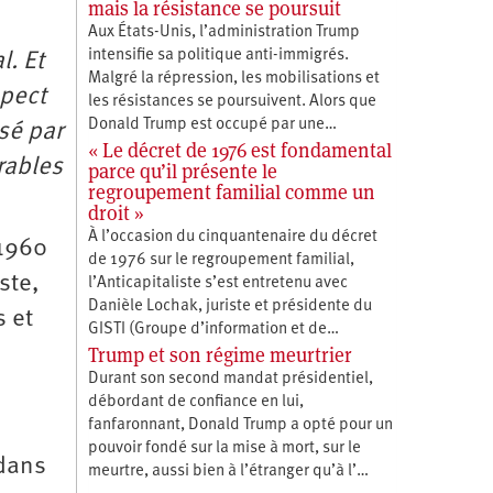
mais la résistance se poursuit
Aux États-Unis, l’administration Trump
intensifie sa politique anti-immigrés.
l. Et
Malgré la répression, les mobilisations et
spect
les résistances se poursuivent. Alors que
Donald Trump est occupé par une…
sé par
« Le décret de 1976 est fondamental
rables
parce qu’il présente le
regroupement familial comme un
droit »
À l’occasion du cinquantenaire du décret
 1960
de 1976 sur le regroupement familial,
ste,
l’Anticapitaliste s’est entretenu avec
Danièle Lochak, juriste et présidente du
s et
GISTI (Groupe d’information et de…
Trump et son régime meurtrier
Durant son second mandat présidentiel,
débordant de confiance en lui,
fanfaronnant, Donald Trump a opté pour un
pouvoir fondé sur la mise à mort, sur le
 dans
meurtre, aussi bien à l’étranger qu’à l’…