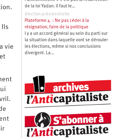
de la loi Yadan. Il faut le…
tion.
élection présidentielle
Plateforme 4 : Ne pas céder à la
Ils
résignation, faire de la politique
l y a un accord général au sein du parti sur
la situation dans laquelle vont se dérouler
a vie
les élections, même si nos conclusions
divergent. La…
et
ment
ui
ril.
 de
ent
ir