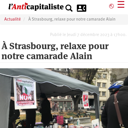
Aller
☰
⎋
au
contenu
Actualité
À Strasbourg, relaxe pour notre camarade Alain
principal
Publié le Jeudi 7 décembre 2023 à 17h00.
À Strasbourg, relaxe pour
notre camarade Alain