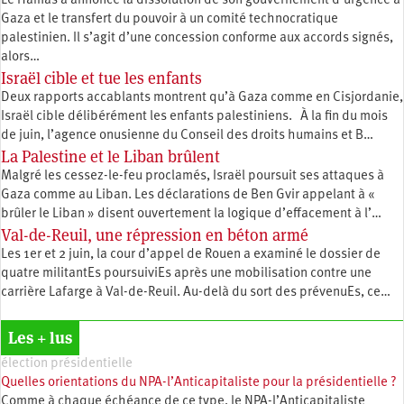
Le Hamas a annoncé la dissolution de son gouvernement d’urgence à
Gaza et le transfert du pouvoir à un comité technocratique
palestinien. Il s’agit d’une concession conforme aux accords signés,
alors…
Israël cible et tue les enfants
Deux rapports accablants montrent qu’à Gaza comme en Cisjordanie,
Israël cible délibérément les enfants palestiniens. À la fin du mois
de juin, l’agence onusienne du Conseil des droits humains et B…
La Palestine et le Liban brûlent
Malgré les cessez-le-feu proclamés, Israël poursuit ses attaques à
Gaza comme au Liban. Les déclarations de Ben Gvir appelant à «
brûler le Liban » disent ouvertement la logique d’effacement à l’…
Val-de-Reuil, une répression en béton armé
Les 1er et 2 juin, la cour d’appel de Rouen a examiné le dossier de
quatre militantEs poursuiviEs après une mobilisation contre une
carrière Lafarge à Val-de-Reuil. Au-delà du sort des prévenuEs, ce…
Les + lus
élection présidentielle
Quelles orientations du NPA-l’Anticapitaliste pour la présidentielle ?
Comme à chaque échéance de ce type, le NPA-l’Anticapitaliste