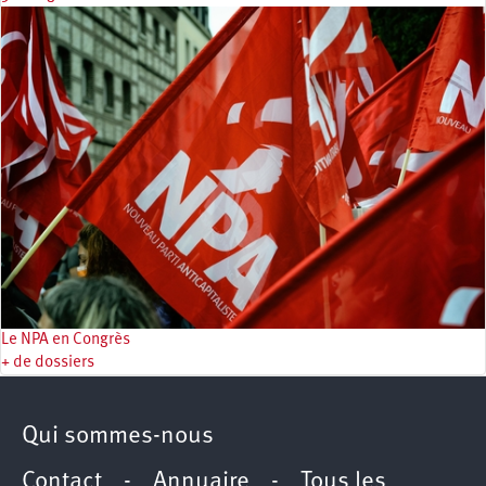
Le NPA en Congrès
+ de dossiers
Qui sommes-nous
Contact
-
Annuaire
-
Tous les