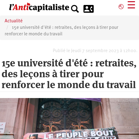
Aller
☰
⎋
au
contenu
Actualité
principal
15e université d'été : retraites, des leçons à tirer pour
renforcer le monde du travail
Publié le Jeudi 7 septembre 2023 à 12h00.
15e université d'été : retraites,
des leçons à tirer pour
renforcer le monde du travail