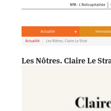
NPA - L’Anticapitaliste
Aller
au
contenu
principal
Actualité
Internati
Actualité
Les Nôtres. Claire Le Strat
Actualité
International
Politique
Brésil
Les Nôtres. Claire Le Str
Entreprises
Chine
Oppressions
Entreprises
États-
Unis
Économie
Automobile
Oppressions
Continents
Écologie
Aéronautique
Antiracisme
Continents
Éducation
Commerce
Féminisme
Afrique