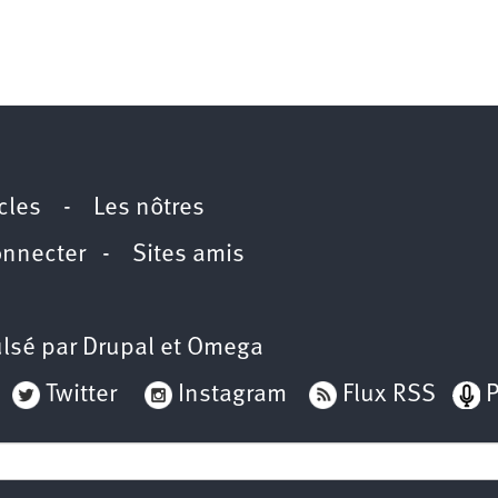
icles
-
Les nôtres
onnecter
-
Sites amis
lsé par
Drupal
et
Omega
Twitter
Instagram
Flux RSS