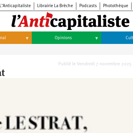
L’Anticapitaliste
Librairie La Brèche
Podcasts
Photothèque
onal
Opinions
Cul
Opinions
Culture
Histoire
Arts
Publié le Vendredi 7 novembre 2025
at
Cinéma
Expositions
Livres
Musique