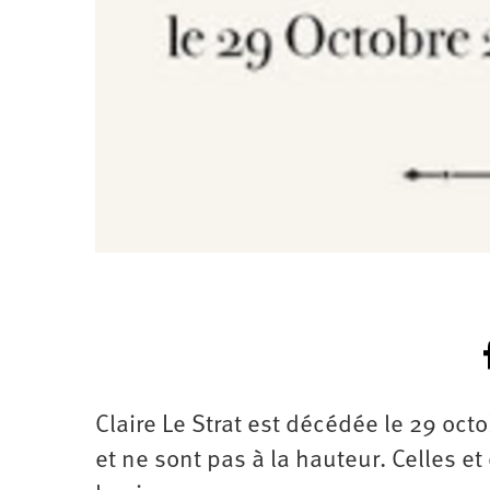
Santé
Hôpitaux
LGBTI
Amérique
du
Nord
Vidéos
SNCF
Amérique
latine
Dans
Services
Asie
mon
publics
département
Europe
Moyen-
Orient
Océanie
Claire Le Strat est décédée le 29 octo
et ne sont pas à la hauteur. Celles et