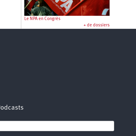
Le NPA en Congrès
+ de dossiers
Podcasts