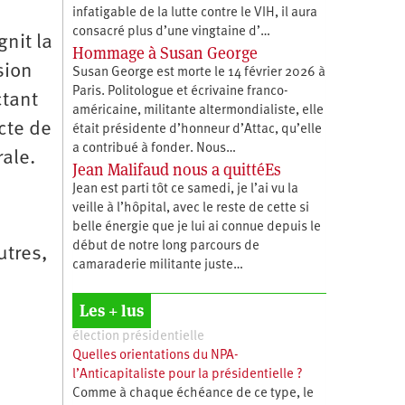
infatigable de la lutte contre le VIH, il aura
consacré plus d’une vingtaine d’…
gnit la
Hommage à Susan George
sion
Susan George est morte le 14 février 2026 à
Paris. Politologue et écrivaine franco-
ctant
américaine, militante altermondialiste, elle
acte de
était présidente d’honneur d’Attac, qu’elle
a contribué à fonder. Nous…
ale.
Jean Malifaud nous a quittéEs
Jean est parti tôt ce samedi, je l’ai vu la
veille à l’hôpital, avec le reste de cette si
belle énergie que je lui ai connue depuis le
début de notre long parcours de
utres,
camaraderie militante juste…
Les + lus
élection présidentielle
Quelles orientations du NPA-
l’Anticapitaliste pour la présidentielle ?
Comme à chaque échéance de ce type, le