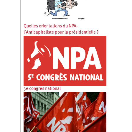
Quelles orientations du NPA-
l’Anticapitaliste pour la présidentielle ?
5e congrès national