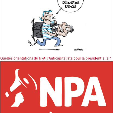
Quelles orientations du NPA-l’Anticapitaliste pour la présidentielle ?