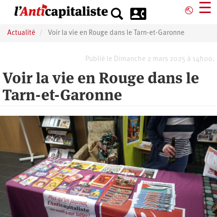
Aller
☰
⎋
au
contenu
Actualité
Voir la vie en Rouge dans le Tarn-et-Garonne
principal
Publié le Dimanche 2 mars 2025 à 14h00.
Voir la vie en Rouge dans le
Tarn-et-Garonne