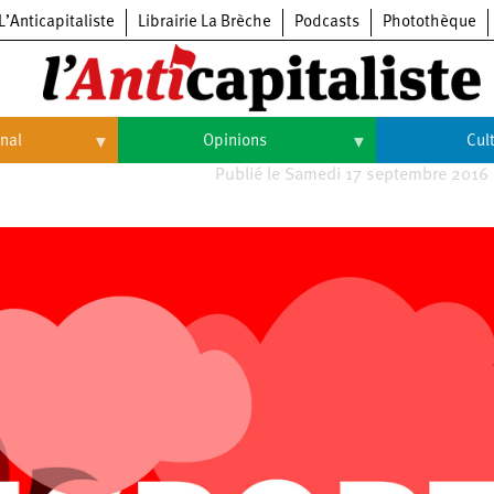
L’Anticapitaliste
Librairie La Brèche
Podcasts
Photothèque
onal
Opinions
Cul
Publié le Samedi 17 septembre 2016
Opinions
Culture
Histoire
Arts
Cinéma
Expositions
Livres
Musique