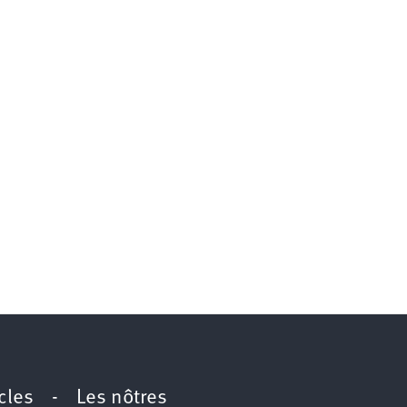
icles
-
Les nôtres