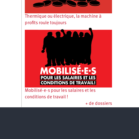
Thermique ou électrique, la machine à
profits roule toujours
Mobilisé·e·s pour les salaires et les
conditions de travail !
+ de dossiers