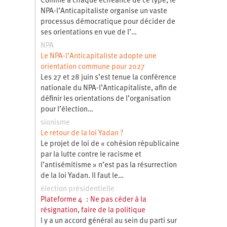
Comme à chaque échéance de ce type, le
NPA-l’Anticapitaliste organise un vaste
processus démocratique pour décider de
ses orientations en vue de l’…
NPA
Le NPA-l’Anticapitaliste adopte une
orientation commune pour 2027
Les 27 et 28 juin s’est tenue la conférence
nationale du NPA-l’Anticapitaliste, afin de
définir les orientations de l’organisation
pour l’élection…
sionisme
Le retour de la loi Yadan ?
Le projet de loi de « cohésion républicaine
par la lutte contre le racisme et
l’antisémitisme » n’est pas la résurrection
de la loi Yadan. Il faut le…
élection présidentielle
Plateforme 4 : Ne pas céder à la
résignation, faire de la politique
l y a un accord général au sein du parti sur