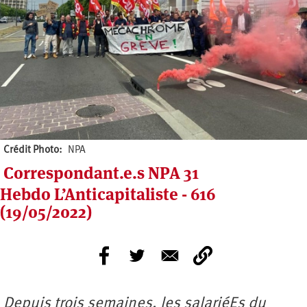
Crédit Photo
NPA
Correspondant.e.s NPA 31
Hebdo L’Anticapitaliste - 616
(19/05/2022)
Depuis trois semaines, les salariéEs du