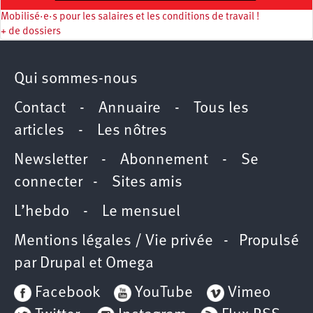
Mobilisé·e·s pour les salaires et les conditions de travail !
+ de dossiers
Qui sommes-nous
Contact
-
Annuaire
-
Tous les
articles
-
Les nôtres
Newsletter
-
Abonnement
-
Se
connecter
-
Sites amis
L’hebdo
-
Le mensuel
Mentions légales / Vie privée
- Propulsé
par
Drupal
et
Omega
Facebook
YouTube
Vimeo