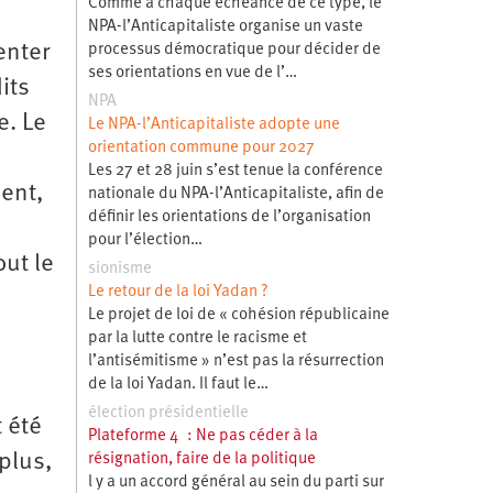
Comme à chaque échéance de ce type, le
NPA-l’Anticapitaliste organise un vaste
enter
processus démocratique pour décider de
ses orientations en vue de l’…
its
NPA
e. Le
Le NPA-l’Anticapitaliste adopte une
orientation commune pour 2027
Les 27 et 28 juin s’est tenue la conférence
sent,
nationale du NPA-l’Anticapitaliste, afin de
définir les orientations de l’organisation
pour l’élection…
ut le
sionisme
Le retour de la loi Yadan ?
Le projet de loi de « cohésion républicaine
par la lutte contre le racisme et
l’antisémitisme » n’est pas la résurrection
de la loi Yadan. Il faut le…
élection présidentielle
 été
Plateforme 4 : Ne pas céder à la
plus,
résignation, faire de la politique
l y a un accord général au sein du parti sur