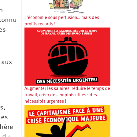
en
L’économie sous perfusion… mais des
econnu
profits records !
es
é aux
Augmenter les salaires, réduire le temps de
travail, créer des emplois utiles : des
nécessités urgentes !
s,
Les
phère