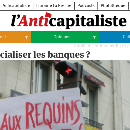
L’Anticapitaliste
Librairie La Brèche
Podcasts
Photothèque
onal
Opinions
Cul
Publié le Jeudi 20 avril 2017
Opinions
Culture
ialiser les banques ?
Histoire
Arts
Cinéma
Expositions
Livres
Musique