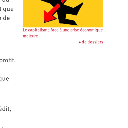
n du
it que
e de
Le capitalisme face à une crise économique
majeure
+ de dossiers
rofit.
ique
dit,