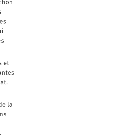
nchon
s
les
ui
és
s et
tantes
at.
de la
ins