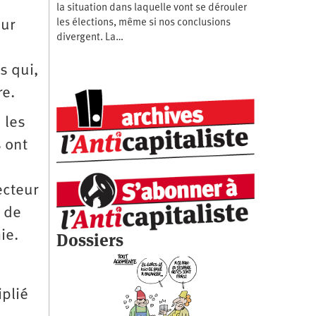
la situation dans laquelle vont se dérouler
our
les élections, même si nos conclusions
divergent. La…
s qui,
re.
 les
 ont
ecteur
u de
ie.
Dossiers
iplié