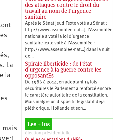
des attaques contre le droit du
travail au nom de l’urgence
sanitaire
Après le Sénat jeudiTexte voté au Sénat :
sont
http://www.assemblee-nat…], l’Assemblée
nes
nationale a voté la loi d’urgence
sanitaireTexte voté à l’Assemblée :
http://www.assemblee-nat…] dans la nuit
fés,
de…
Spirale liberticide : de l’état
s. La
d’urgence à la guerre contre les
opposantEs
e la
De 1986 à 2014, en adoptant 14 lois
sécuritaires le Parlement a renforcé encore
le caractère autoritaire de la constitution.
ves
Mais malgré un dispositif législatif déjà
pléthorique, Hollande et son…
Les + lus
, mais
élection présidentielle
uvert
Quelles orientations du NPA-