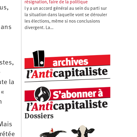
résignation, faire de la politique
lus,
l y a un accord général au sein du parti sur
la situation dans laquelle vont se dérouler
les élections, même si nos conclusions
dans
divergent. La…
stes,
e
te la
 «
n
Dossiers
 Mais
crétée