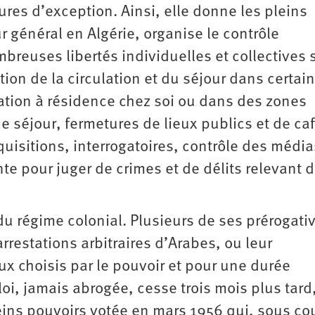
res d’exception. Ainsi, elle donne les pleins
 général en Algérie, organise le contrôle
breuses libertés individuelles et collectives 
ion de la circulation et du séjour dans certai
nation à résidence chez soi ou dans des zones
de séjour, fermetures de lieux publics et de ca
uisitions, interrogatoires, contrôle des média
te pour juger de crimes et de délits relevant d
 du régime colonial. Plusieurs de ses prérogati
restations arbitraires d’Arabes, ou leur
ux choisis par le pouvoir et pour une durée
loi, jamais abrogée, cesse trois mois plus tard
pleins pouvoirs votée en mars 1956 qui, sous co