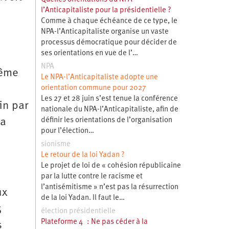
l’Anticapitaliste pour la présidentielle ?
Comme à chaque échéance de ce type, le
NPA-l’Anticapitaliste organise un vaste
processus démocratique pour décider de
ses orientations en vue de l’…
NPA
même
Le NPA-l’Anticapitaliste adopte une
orientation commune pour 2027
Les 27 et 28 juin s’est tenue la conférence
in par
nationale du NPA-l’Anticapitaliste, afin de
définir les orientations de l’organisation
la
pour l’élection…
sionisme
Le retour de la loi Yadan ?
Le projet de loi de « cohésion républicaine
par la lutte contre le racisme et
l’antisémitisme » n’est pas la résurrection
ux
de la loi Yadan. Il faut le…
5
élection présidentielle
Plateforme 4 : Ne pas céder à la
s