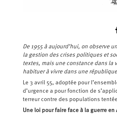
Santé
Hôpitaux
LGBTI
Amérique
du
Nord
Vidéos
SNCF
Amérique
latine
Dans
Services
Asie
mon
publics
département
Europe
De 1955 à aujourd’hui, on observe u
Moyen-
Orient
la gestion des crises politiques et s
Océanie
textes, mais une constance dans la 
habituer à vivre dans une république a
Le 3 avril 55, adoptée pour l’ensemble 
d’urgence a pour fonction de s’appliq
terreur contre des populations tentées
Une loi pour faire face à la guerre en 