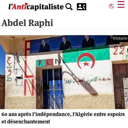
Aller
☰
⎋
au
contenu
Abdel Raphi
principal
Histoire
60 ans après l’indépendance, l’Algérie entre espoirs
et désenchantement