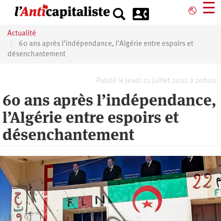
Aller
☰
⎋
au
contenu
Actualité
principal
60 ans après l’indépendance, l’Algérie entre espoirs et
désenchantement
Publié le Jeudi 21 juillet 2022 à 20h00.
60 ans après l’indépendance,
l’Algérie entre espoirs et
désenchantement