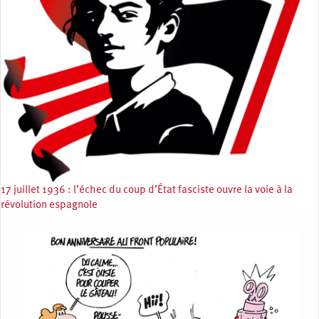
17 juillet 1936 : l’échec du coup d’État fasciste ouvre la voie à la
révolution espagnole