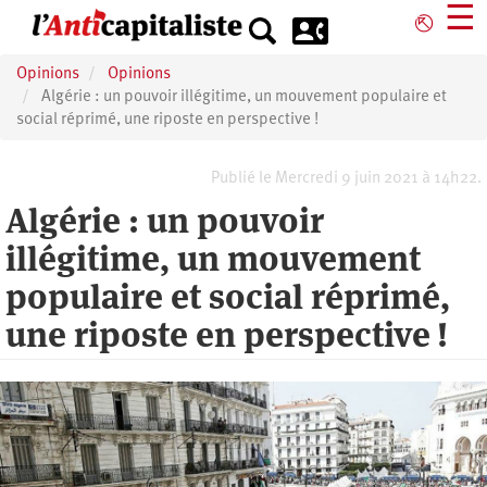
Aller
☰
⎋
au
contenu
Opinions
Opinions
principal
Algérie : un pouvoir illégitime, un mouvement populaire et
social réprimé, une riposte en perspective !
Publié le Mercredi 9 juin 2021 à 14h22.
Algérie : un pouvoir
illégitime, un mouvement
populaire et social réprimé,
une riposte en perspective !