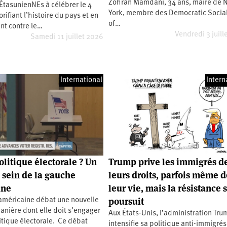
Zohran Mamdani, 34 ans, maire de 
ÉtasunienNEs à célébrer le 4
York, membre des Democratic Social
lorifiant l’histoire du pays et en
of…
nt contre le…
Vendredi 3 juill
Samedi 11 juillet 2026
International
Intern
olitique électorale ? Un
Trump prive les immigrés d
 sein de la gauche
leurs droits, parfois même d
ine
leur vie, mais la résistance 
poursuit
américaine débat une nouvelle
manière dont elle doit s’engager
Aux États-Unis, l’administration Tr
itique électorale. Ce débat
intensifie sa politique anti-immigrés