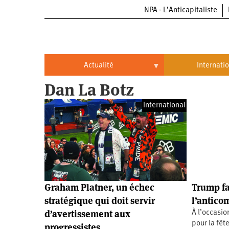
NPA - L’Anticapitaliste
Aller
au
contenu
principal
Actualité
Internati
Dan La Botz
Actualité
International
International
Politique
Brésil
Entreprises
Chine
Oppressions
Entreprises
États-
Unis
Économie
Automobile
Oppressions
Continents
Graham Platner, un échec
Trump fa
Écologie
Aéronautique
Antiracisme
Continents
stratégique qui doit servir
l’antic
d’avertissement aux
À l’occasi
Éducation
Commerce
Féminisme
Afrique
pour la fêt
progressistes