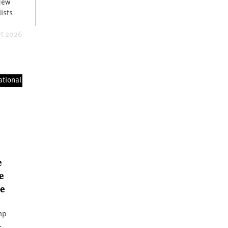
New
ists
et 2026
ational
e
e
se
ump
.