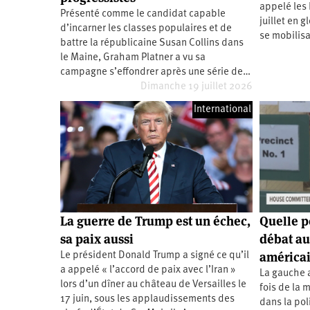
appelé les 
Santé
Hôpitaux
LGBTI
Amérique
Présenté comme le candidat capable
du
juillet en g
d’incarner les classes populaires et de
Nord
se mobilisa
Vidéos
SNCF
Amérique
battre la républicaine Susan Collins dans
latine
le Maine, Graham Platner a vu sa
Dans
Services
Asie
campagne s’effondrer après une série de…
mon
publics
Dimanche 19 juillet 2026
département
Europe
International
Moyen-
Orient
Océanie
La guerre de Trump est un échec,
Quelle p
sa paix aussi
débat au
américa
Le président Donald Trump a signé ce qu’il
a appelé « l’accord de paix avec l’Iran »
La gauche 
lors d’un dîner au château de Versailles le
fois de la 
17 juin, sous les applaudissements des
dans la pol