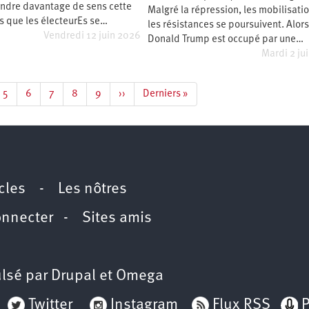
ndre davantage de sens cette
Malgré la répression, les mobilisatio
s que les électeurEs se…
les résistances se poursuivent. Alor
Vendredi 12 juin 2026
Donald Trump est occupé par une…
Mardi 2 ju
e
Page
5
Page
6
Page
7
Page
8
Page
9
Page
››
Dernière
Derniers »
suivante
page
icles
-
Les nôtres
onnecter
-
Sites amis
lsé par
Drupal
et
Omega
Twitter
Instagram
Flux RSS