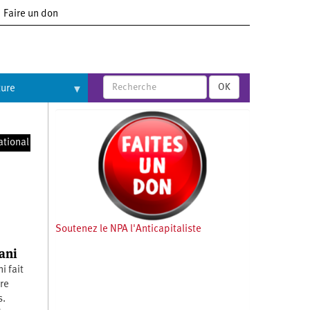
Faire un don
OK
ture
ational
Soutenez le NPA l'Anticapitaliste
ani
i fait
re
ès.