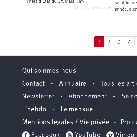
chefs d’État du G7. Mais il n’y…
semble pre
Mardi 23 juin 2026
année, alor
Pagination
Page
1
Page
2
Page
3
Pag
4
courante
Qui sommes-nous
Contact
-
Annuaire
-
Tous les art
Newsletter
-
Abonnement
-
Se c
L’hebdo
-
Le mensuel
Mentions légales / Vie privée
- Propu
Facebook
YouTube
Vimeo