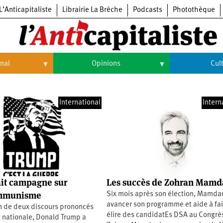
L’Anticapitaliste
Librairie La Brèche
Podcasts
Photothèque
onal
Opinions
Cul
Opinions
Culture
International
Intern
Histoire
Arts
Cinéma
Expositions
Livres
it campagne sur
Les succès de Zohran Mamd
Musique
ommunisme
Six mois après son élection, Mamdan
avancer son programme et aide à fai
on de deux discours prononcés
élire des candidatEs DSA au Congr
e nationale, Donald Trump a