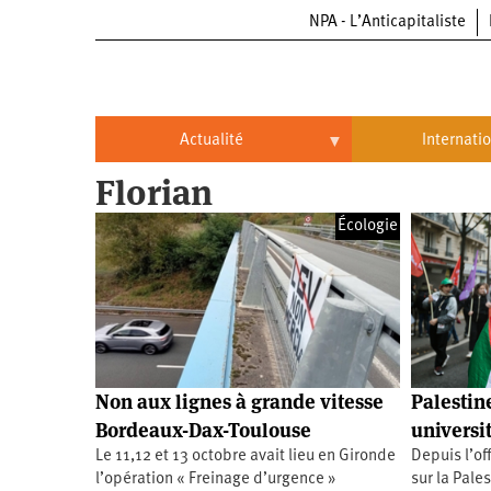
NPA - L’Anticapitaliste
Aller
au
contenu
principal
Actualité
Internati
Florian
Actualité
International
Écologie
Politique
Brésil
Entreprises
Chine
Oppressions
Entreprises
États-
Unis
Économie
Automobile
Oppressions
Continents
Non aux lignes à grande vitesse
Palestin
Écologie
Aéronautique
Antiracisme
Continents
Bordeaux-Dax-Toulouse
universit
Le 11,12 et 13 octobre avait lieu en Gironde
Depuis l’of
Éducation
Commerce
Féminisme
Afrique
l’opération « Freinage d’urgence »
sur la Pales