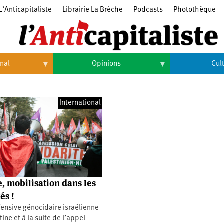
L’Anticapitaliste
Librairie La Brèche
Podcasts
Photothèque
onal
Opinions
Cul
Opinions
Culture
International
Histoire
Arts
Cinéma
Expositions
Livres
e, mobilisation dans les
Musique
és !
fensive génocidaire israélienne
tine et à la suite de l’appel