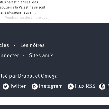
ntEs palestinienNEs, des
soutien à la Palestine se sont
dans plusieurs facs en…
Vendredi 22 décembre 2023
icles
-
Les nôtres
onnecter
-
Sites amis
lsé par
Drupal
et
Omega
Twitter
Instagram
Flux RSS