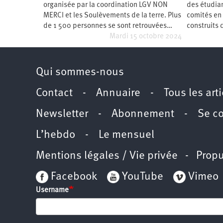
organisée par la coordination LGV NON
des étudia
Santé
Hôpitaux
LGBTI
Amérique
du
MERCI et les Soulèvements de la terre. Plus
comités en 
Nord
de 1 500 personnes se sont retrouvées…
construits 
Vidéos
SNCF
Amérique
latine
Mardi 15 octobre 2024
Dans
Services
Asie
mon
publics
département
Qui sommes-nous
Europe
Contact
-
Annuaire
-
Tous les art
Moyen-
Orient
Newsletter
-
Abonnement
-
Se c
Océanie
L’hebdo
-
Le mensuel
Mentions légales / Vie privée
- Propu
Facebook
YouTube
Vimeo
Username