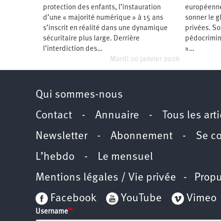
protection des enfants, l’instauration
européenne 
Santé
Hôpitaux
LGBTI
Amérique
du
d’une « majorité numérique » à 15 ans
sonner le 
Nord
s’inscrit en réalité dans une dynamique
privées. So
Vidéos
SNCF
Amérique
latine
sécuritaire plus large. Derrière
pédocrimina
l’interdiction des…
»…
Dans
Services
Asie
mon
publics
Mardi 20 janvier 2026
département
Europe
Moyen-
Qui sommes-nous
Orient
Océanie
Contact
-
Annuaire
-
Tous les art
Newsletter
-
Abonnement
-
Se c
L’hebdo
-
Le mensuel
Mentions légales / Vie privée
- Propu
Facebook
YouTube
Vimeo
Username