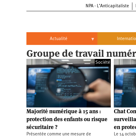
NPA - L’Anticapitaliste
Aller
au
contenu
principal
Actualité
Internati
Groupe de travail numé
Actualité
International
Société
Politique
Brésil
Entreprises
Chine
Oppressions
Entreprises
États-
Unis
Économie
Automobile
Oppressions
Continents
Majorité numérique à 15 ans :
Chat Con
Écologie
Aéronautique
Antiracisme
Continents
protection des enfants ou risque
surveill
sécuritaire ?
en prote
Éducation
Commerce
Féminisme
Afrique
Présentée comme une mesure de
Le 14 octob