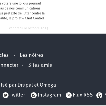
votera une loi qui pourrait
glas de nos communications
us prétexte de lutter contre la
lité, le projet « Chat Control
Vendredi 10 octobre 2025
icles
-
Les nôtres
onnecter
-
Sites amis
lsé par
Drupal
et
Omega
Twitter
Instagram
Flux RSS