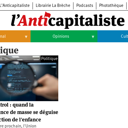
L’Anticapitaliste
Librairie La Brèche
Podcasts
Photothèque
onal
Opinions
Cul
rique
Opinions
Culture
Politique
Histoire
Arts
Cinéma
Expositions
Livres
trol : quand la
Musique
ance de masse se déguise
ction de l'enfance
re prochain, l'Union