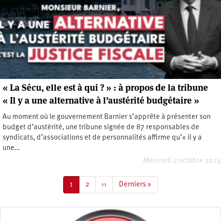
« La Sécu, elle est à qui ? » : à propos de la tribune
« Il y a une alternative à l’austérité budgétaire »
Au moment où le gouvernement Barnier s’apprête à présenter son
budget d’austérité, une tribune signée de 87 responsables de
syndicats, d’associations et de personnalités affirme qu’« il y a
une…
Mercredi 2 octobre 2024
Pagination
Page
1
Page
2
Page
››
Dernière
Derniers »
courante
suivante
page