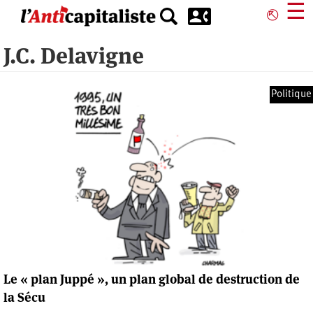
Aller
☰
⎋
au
contenu
J.C. Delavigne
principal
Politique
Le « plan Juppé », un plan global de destruction de
la Sécu