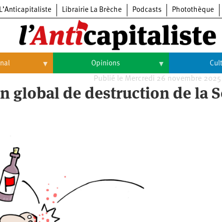
L’Anticapitaliste
Librairie La Brèche
Podcasts
Photothèque
onal
Opinions
Cul
Publié le Mercredi 26 novembre 2025
Opinions
Culture
an global de destruction de la 
Histoire
Arts
Cinéma
Expositions
Livres
Musique