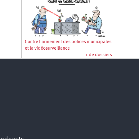
Contre l’armement des polices municipales
et la vidéosurveillance
+ de dossiers