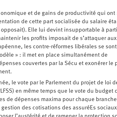
onomique et de gains de productivité qui ont 
tation de cette part socialisée du salaire éta
 opposait). Elle lui devint insupportable à part
ntenir les profits imposait de ­s’attaquer aux
opéenne, les contre-réformes libérales se sont
odèle » : il met en place simultanément de
épenses couvertes par la Sécu et exonérer le 
ment.
ée, le vote par le Parlement du projet de loi d
(PLFSS) en même temps que le vote du budget 
oppes de dépenses maxima pour chaque branche
a gestion des cotisations des assuréEs sociaux
oser l’austérité et de ramener la protection s