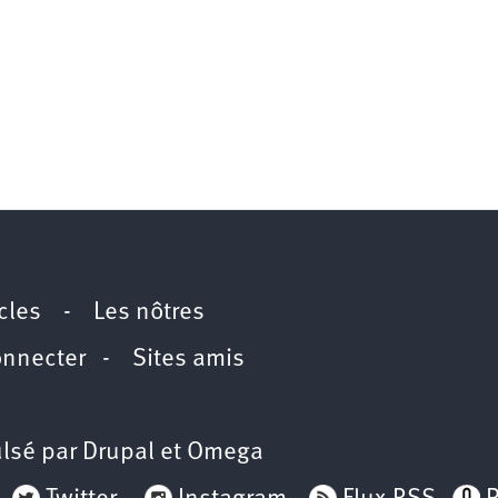
icles
-
Les nôtres
onnecter
-
Sites amis
lsé par
Drupal
et
Omega