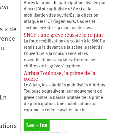
Après la prime de participation divisée par
son
deux (L’Anticapitaliste n° 804) et la
mobilisation des ouvrièrEs, la direction
attaque les ICT (Ingénieurs, Cadres et
TechnicienEs). Le 9 mai, toustes les…
s « de
SNCF : une grève réussie le 10 juin
érence
La forte mobilisation du 10 juin à la SNCF a
du
remis sur le devant de la scène le rejet de
l’ouverture à la concurrence et les
revendications salariales. Derrière les
chiffres de la grève s’exprime…
Airbus Toulouse, la prime de la
colère
Le 8 juin, les salariéEs mobiliséEs d’Airbus
Toulouse poursuivent leur mouvement de
 En
grève contre la baisse brutale de la prime
de participation. Une mobilisation qui
exprime la colère suscitée par le…
Les + lus
cations