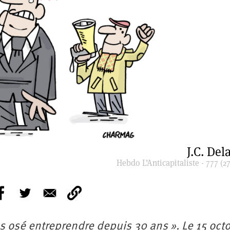
J.C. Del
Hebdo L’Anticapitaliste - 777 (27
as osé entreprendre depuis 30 ans ». Le 15 oct