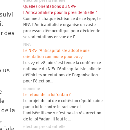
élection présidentielle
Quelles orientations du NPA-
l’Anticapitaliste pour la présidentielle ?
suivi
Comme à chaque échéance de ce type, le
it
NPA-l’Anticapitaliste organise un vaste
processus démocratique pour décider de
ir des
ses orientations en vue de l’…
NPA
Le NPA-l’Anticapitaliste adopte une
orientation commune pour 2027
Les 27 et 28 juin s’est tenue la conférence
nationale du NPA-l’Anticapitaliste, afin de
plus
définir les orientations de l’organisation
pour l’élection…
sionisme
e
Le retour de la loi Yadan ?
de
Le projet de loi de « cohésion républicaine
par la lutte contre le racisme et
 de la
l’antisémitisme » n’est pas la résurrection
,
de la loi Yadan. Il faut le…
élection présidentielle
ociale