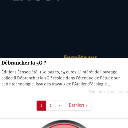
Débrancher la 5G ?
Éditions Écosociété, 160 pages, 14 euros. L’intérêt de l’ouvrage
collectif Débrancher la 5G ? réside dans l’étendue de l’étude sur
cette technologie. Issu des travaux de l’Atelier d’écologie…
Mercredi 15 juin 2022
Pagination
Page
1
Page
2
Page
››
Dernière
Derniers »
courante
suivante
page