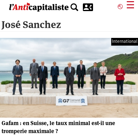
Aller
☰
⎋
au
contenu
José Sanchez
principal
International
Gafam : en Suisse, le taux minimal est-il une
tromperie maximale ?