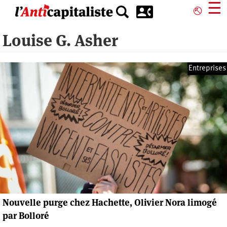
Aller
☰
⎋
au
contenu
Louise G. Asher
principal
Entreprises
Nouvelle purge chez Hachette, Olivier Nora limogé
par Bolloré