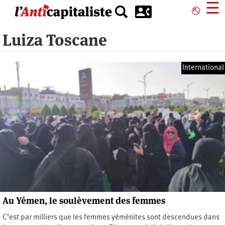
Aller
☰
⎋
au
contenu
Luiza Toscane
principal
International
Au Yémen, le soulèvement des femmes
C’est par milliers que les femmes yéménites sont descendues dans