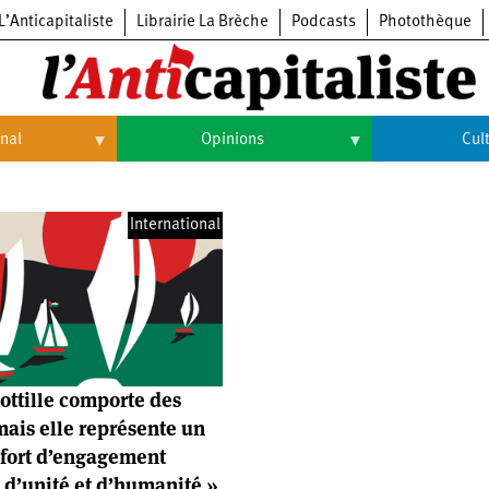
L’Anticapitaliste
Librairie La Brèche
Podcasts
Photothèque
onal
Opinions
Cul
Opinions
Culture
International
Histoire
Arts
Cinéma
Expositions
Livres
lottille comporte des
Musique
mais elle représente un
fort d’engagement
, d’unité et d’humanité »