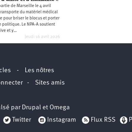
 partie de Marseille le 4 avril
transporte du matériel médical
e pour briser le blocus et porter
politique. Le NPA-A soutient
tive et y…
Jeudi 16 avril 2026
icles
-
Les nôtres
onnecter
-
Sites amis
lsé par
Drupal
et
Omega
Twitter
Instagram
Flux RSS