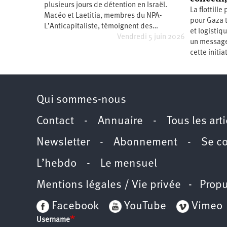
plusieurs jours de détention en Israël.
Santé
Hôpitaux
LGBTI
Amérique
La flottille
du
Macéo et Laetitia, membres du ‪NPA-
pour Gaza 
Nord
L’Anticapitaliste, témoignent des…
Vidéos
SNCF
Amérique
et logistiqu
latine
Vendredi 5 juin 2026
un message 
Dans
Services
Asie
cette initia
mon
publics
département
Europe
Moyen-
Qui sommes-nous
Orient
Océanie
Contact
-
Annuaire
-
Tous les art
Newsletter
-
Abonnement
-
Se c
L’hebdo
-
Le mensuel
Mentions légales / Vie privée
- Propu
Facebook
YouTube
Vimeo
Username