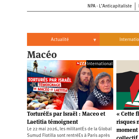
NPA - L’Anticapitaliste
Aller
au
contenu
principal
Actualité
Internati
Macéo
Actualité
International
International
Politique
Brésil
Entreprises
Chine
Oppressions
Entreprises
États-
Unis
Économie
Automobile
Oppressions
Continents
TorturéEs par Israël : Maceo et
« Cette f
Écologie
Aéronautique
Antiracisme
Continents
Laetitia témoignent
risques 
moment 
Le 22 mai 2026, les militantEs de la Global
Éducation
Commerce
Féminisme
Afrique
Sumud Flotilla sont rentréEs à Paris après
collectif