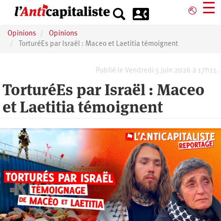
Aller
☰
⎋
au
contenu
Opinions
Opinions
principal
TorturéEs par Israël : Maceo et Laetitia témoignent
Publié le Vendredi 5 juin 2026 à 17h11.
TorturéEs par Israël : Maceo
et Laetitia témoignent