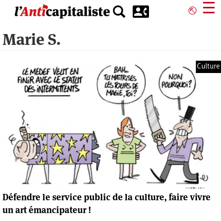
Aller
☰
⎋
au
contenu
Marie S.
principal
Culture
Défendre le service public de la culture, faire vivre
un art émancipateur !