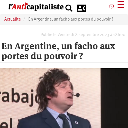
Aller
☰
⎋
au
contenu
Actualité
En Argentine, un facho aux portes du pouvoir ?
principal
Publié le Vendredi 8 septembre 2023 à 18h00.
En Argentine, un facho aux
portes du pouvoir ?