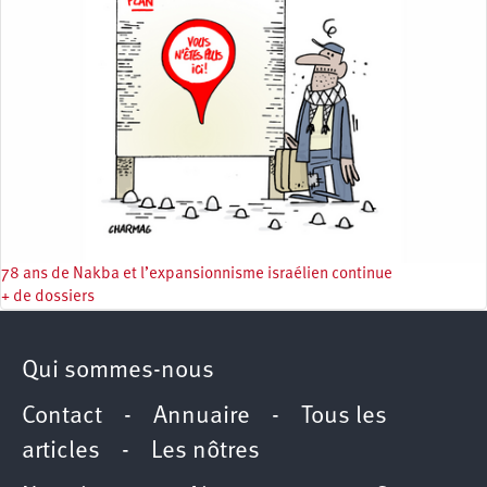
78 ans de Nakba et l’expansionnisme israélien continue
+ de dossiers
Qui sommes-nous
Contact
-
Annuaire
-
Tous les
articles
-
Les nôtres