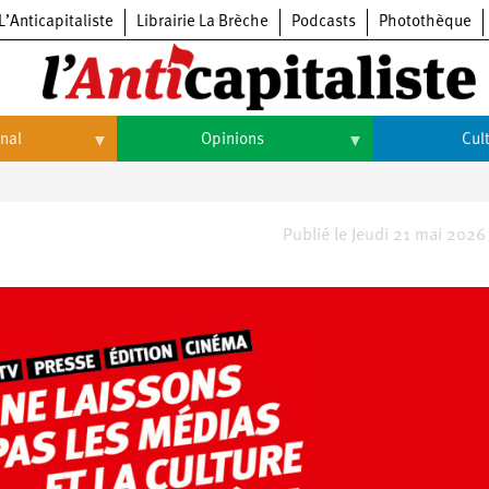
L’Anticapitaliste
Librairie La Brèche
Podcasts
Photothèque
onal
Opinions
Cul
Opinions
Culture
Histoire
Arts
Publié le Jeudi 21 mai 2026
Cinéma
Expositions
Livres
Musique