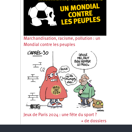
Marchandisation, racisme, pollution : un
Mondial contre les peuples
Jeux de Paris 2024 : une fête du sport ?
+ de dossiers