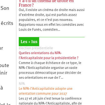
Y a-t-il un cinéma de droite en
France ?
. Son
Oui, il existe un cinéma de droite mais aussi
d’extrême droite, qui est parfois assez
populaires, et ce n’est pas nouveau.
écrits
Rappelons-nous en effet les comédies avec
Louis de Funès, comédien…
Les + lus
ur
élection présidentielle
Quelles orientations du NPA-
l’Anticapitaliste pour la présidentielle ?
Comme à chaque échéance de ce type, le
toute
NPA-l’Anticapitaliste organise un vaste
inir
processus démocratique pour décider de
ses orientations en vue de l’…
NPA
 à
Le NPA-l’Anticapitaliste adopte une
orientation commune pour 2027
Les 27 et 28 juin s’est tenue la conférence
nationale du NPA-l’Anticapitaliste, afin de