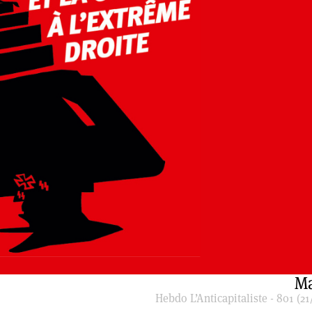
Ma
Hebdo L’Anticapitaliste - 801 (21