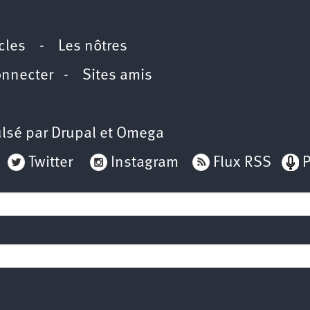
icles
-
Les nôtres
onnecter
-
Sites amis
lsé par
Drupal
et
Omega
Twitter
Instagram
Flux RSS