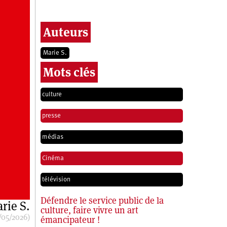
Auteurs
Marie S.
Mots clés
culture
presse
médias
Cinéma
télévision
Défendre le service public de la
rie S.
culture, faire vivre un art
/05/2026)
émancipateur !