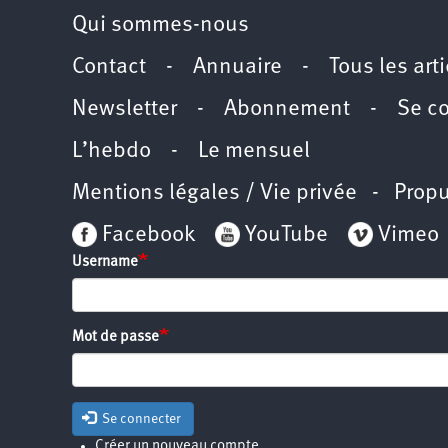
Qui sommes-nous
Contact
-
Annuaire
-
Tous les art
Newsletter
-
Abonnement
-
Se c
L’hebdo
-
Le mensuel
Mentions légales / Vie privée
- Propu
Facebook
YouTube
Vimeo
Username
Mot de passe
Se connecter
Créer un nouveau compte