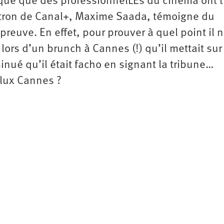
que que des professionnelLEs du cinéma ont ti
atron de Canal+, Maxime Saada, témoigne du
preuve. En effet, pour prouver à quel point il n
rs d’un brunch à Cannes (!) qu’il mettait sur 
sinué qu’il était facho en signant la tribune…
Klux Cannes ?