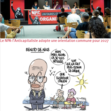
Le NPA-l’Anticapitaliste adopte une orientation commune pour 2027