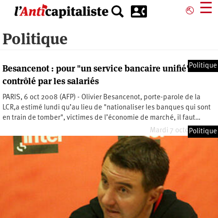
Aller
☰
⎋
au
contenu
Politique
principal
Politique
Besancenot : pour "un service bancaire unifié"
contrôlé par les salariés
PARIS, 6 oct 2008 (AFP) - Olivier Besancenot, porte-parole de la
LCR,a estimé lundi qu’au lieu de "nationaliser les banques qui sont
en train de tomber", victimes de l’économie de marché, il faut…
Mardi 7 octobre 2008
Politique