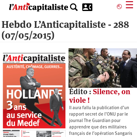
Aller
☰
⎋
au
contenu
Hebdo L’Anticapitaliste - 288
principal
(07/05/2015)
Édito :
Silence, on
viole !
Il aura fallu la publication d’un
rapport secret de l’ONU par le
journal The Guardian pour
apprendre que des militaires
français de l’opération Sangaris