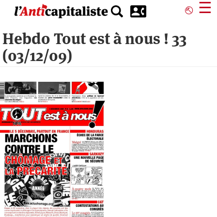
Aller
☰
⎋
au
contenu
Hebdo Tout est à nous ! 33
principal
(03/12/09)