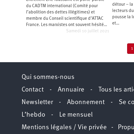
détour – la
du CADTM international (Comité pour
lecteurs du
l’abolition des dettes illégitimes) et
pousse la l
membre du Conseil scientifique d’ATTAC
et…
France. Les marxistes ont souvent hésité…
Samedi 10 juillet 2021
Pagination
P
1
c
Qui sommes-nous
Contact
-
Annuaire
-
Tous les art
Newsletter
-
Abonnement
-
Se c
L’hebdo
-
Le mensuel
Mentions légales / Vie privée
- Propu