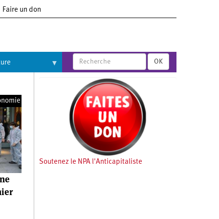
Faire un don
OK
ture
onomie
Soutenez le NPA l'Anticapitaliste
une
nier