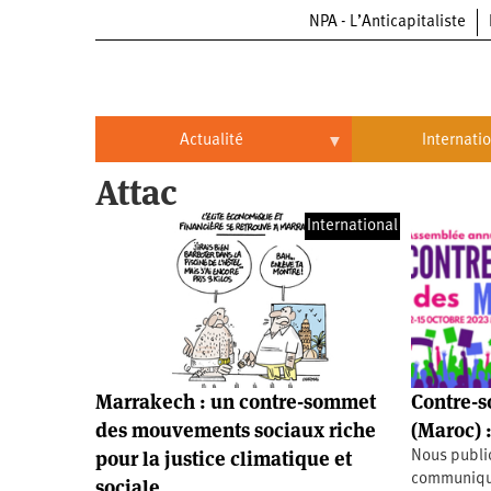
NPA - L’Anticapitaliste
Aller
au
contenu
principal
Actualité
Internati
Attac
Actualité
International
International
Politique
Brésil
Entreprises
Chine
Oppressions
Entreprises
États-
Unis
Économie
Automobile
Oppressions
Continents
Marrakech : un contre-sommet
Contre-
Écologie
Aéronautique
Antiracisme
Continents
des mouvements sociaux riche
(Maroc) :
pour la justice climatique et
Nous publio
Éducation
Commerce
Féminisme
Afrique
communiqu
sociale