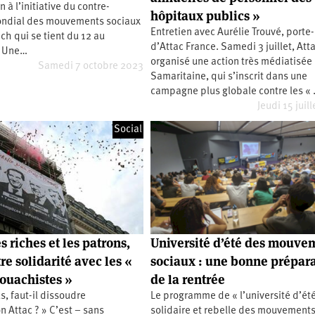
 à l’initiative du contre-
hôpitaux publics »
ndial des mouvements sociaux
Entretien avec Aurélie Trouvé, porte
h qui se tient du 12 au
d’Attac France. Samedi 3 juillet, Att
. Une…
organisé une action très médiatisée 
Samedi 7 octobre 2023
Samaritaine, qui s’inscrit dans une
campagne plus globale contre les «
Jeudi 15 juil
Social
s riches et les patrons,
Université d’été des mouve
re solidarité avec les «
sociaux : une bonne prépar
ouachistes »
de la rentrée
s, faut-il dissoudre
Le programme de « l’université d’ét
on Attac ? » C’est – sans
solidaire et rebelle des mouvement