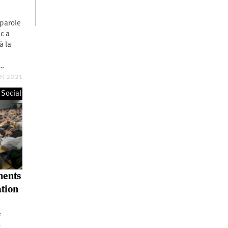
-parole
ac a
à la
 …
let 2021
Social
ments
ation
é
s