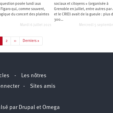
 question posée lundi aux
sociaux et citoyens » (organisée à
 Figaro qui, comme souvent,
Grenoble en juillet, entre autres par
ogique du concert des plaintes
et le CRID) avait de la gueule : plus 
300…
Mardi 6 juillet 2021
Mercredi 5 septemb
age
Page
2
Page
››
Dernière
Derniers »
ourante
suivante
page
icles
-
Les nôtres
onnecter
-
Sites amis
lsé par
Drupal
et
Omega