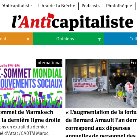
L’Anticapitaliste
Librairie La Brèche
Podcasts
Photothèque
onal
Opinions
Cul
Opinions
Culture
International
Éc
Histoire
Arts
Cinéma
Expositions
Livres
sommet de Marrakech
« L’augmentation de la fort
Musique
 la dernière ligne droite
de Bernard Arnault l’an der
correspond aux dépenses
ns un extrait du dernier
é d’Attac/CADTM Maroc,
annuelles de personnel des