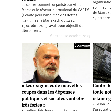
organisation
Santé
Hôpitaux
LGBTI
Amérique
Le contre-sommet, organisé par Attac
du
sommet mo
Maroc et le réseau international du CADTM
Nord
de Marrakec
Vidéos
SNCF
Amérique
(Comité pour l’abolition des dettes
latine
15 octobre
illégitimes) à Marrakech du 12 au
Dans
Services
Asie
15 octobre 2023, avait pour objectif de
mon
publics
démontrer…
département
Europe
Mercredi 18 octobre 2023
Moyen-
Économie
Orient
Océanie
« Les exigences de nouvelles
Contre le
coupes dans les dépenses
toute not
publiques et sociales vont être
islamo-g
très fortes »
« Selon vou
l’associati
Entretien. Éric Toussaint est porte-parole