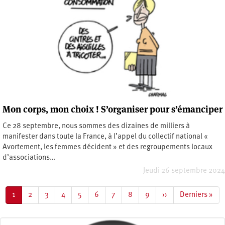
Mon corps, mon choix ! S’organiser pour s’émanciper
Ce 28 septembre, nous sommes des dizaines de milliers à
manifester dans toute la France, à l’appel du collectif national «
Avortement, les femmes décident » et des regroupements locaux
d’associations…
Jeudi 26 septembre 2024
Pagination
Page
1
Page
2
Page
3
Page
4
Page
5
Page
6
Page
7
Page
8
Page
9
Page
››
Dernière
Derniers »
courante
suivante
page