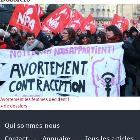
Avortement les femmes décident !
+ de dossiers
Qui sommes-nous
Contact
-
Annuaire
-
Tous les articles