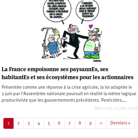
La France empoisonne ses paysannEs, ses
habitantEs et ses écosystèmes pour les actionnaires
Présentée comme une réponse à la crise agricole, la loi adoptée le
2 juin par l’Assemblée nationale poursuit en réalité la même logique
productiviste que les gouvernements précédents. Pesticides,…
Mercredi 10 juin 2026
Pagination
Page
1
Page
2
Page
3
Page
4
Page
5
Page
6
Page
7
Page
8
Page
9
Page
››
Dernière
Derniers »
courante
suivante
page