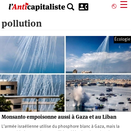
Aller
☰
⎋
au
contenu
pollution
principal
Écologie
Monsanto empoisonne aussi à Gaza et au Liban
L’armée israélienne utilise du phosphore blanc à Gaza, mais la