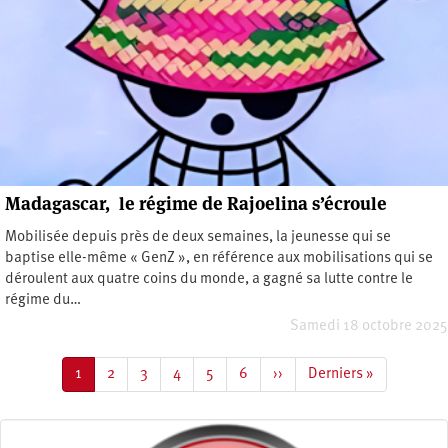
Madagascar, le régime de Rajoelina s’écroule
Mobilisée depuis près de deux semaines, la jeunesse qui se
baptise elle-même « GenZ », en référence aux mobilisations qui se
déroulent aux quatre coins du monde, a gagné sa lutte contre le
régime du…
Samedi 18 octobre 2025
Pagination
Page
1
Page
2
Page
3
Page
4
Page
5
Page
6
Page
››
Dernière
Derniers »
courante
suivante
page