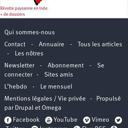
Révolte paysanne en Inde
+ de dossiers
Qui sommes-nous
Contact
-
Annuaire
-
Tous les articles
-
Les nôtres
Newsletter
-
Abonnement
-
Se
connecter
-
Sites amis
L’hebdo
-
Le mensuel
Mentions légales / Vie privée
- Propulsé
par
Drupal
et
Omega
Facebook
YouTube
Vimeo