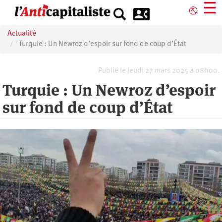
Aller
☰
⎋
au
contenu
Actualité
principal
Turquie : Un Newroz d’espoir sur fond de coup d’État
Publié le Jeudi 27 mars 2025 à 08h00.
Turquie : Un Newroz d’espoir
sur fond de coup d’État