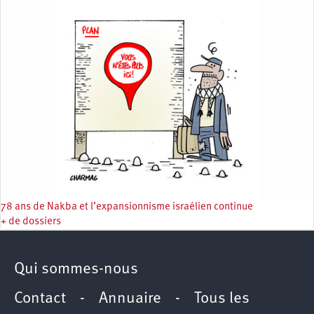
78 ans de Nakba et l’expansionnisme israélien continue
+ de dossiers
Qui sommes-nous
Contact
-
Annuaire
-
Tous les