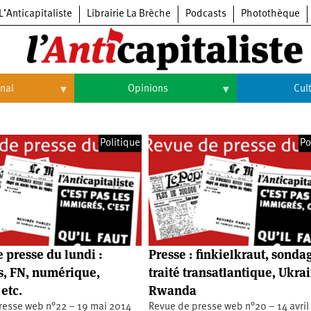
L’Anticapitaliste
Librairie La Brèche
Podcasts
Photothèque
onal
Opinions
Cul
Opinions
Culture
Politique
Po
Histoire
Arts
Cinéma
Expositions
Livres
 presse du lundi :
Presse : finkielkraut, sonda
Musique
, FN, numérique,
traité transatlantique, Ukra
etc.
Rwanda
resse web n°22 – 19 mai 2014
Revue de presse web n°20 – 14 avri