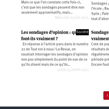
Mais ce que l’on constate cette fois-ci,
Sondages ;
Santé
Hôpitaux
LGBTI
Amérique
du
c’est que les sondages peuvent être non
l’école ; Ra
Nord
seulement approximatifs, mais…
Syrie ; Pal
Vidéos
SNCF
Amérique
latine
Mercredi 23 juin 2021
tout d’abor
Dans
Services
Asie
mon
publics
Les sondages d’opinion : que
Sondages
département
Société
Europe
font-ils vraiment ?
vraiment
En réponse à l’article paru dans le numéro
Cote de pop
Moyen-
Orient
22 de Tout est à nous ! La Revue, on
résultats 
voudrait interroger les sondages d’opinion
régulièreme
Océanie
non pas simplement du point de vue de ce
période pré-
qu’ils disent mais de ce qu’ils…
Encore faut-
Lundi 25 juillet 2011
Pagination
P
1
c