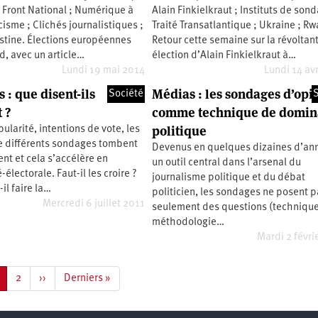
 Front National ; Numérique à
Alain Finkielkraut ; Instituts de son
cisme ; Clichés journalistiques ;
Traité Transatlantique ; Ukraine ; R
estine. Élections européennes
Retour cette semaine sur la révoltan
d, avec un article…
élection d’Alain Finkielkraut à…
Lundi 19 mai 2014
Lundi 14 avr
 : que disent-ils
Médias : les sondages d’opi
Société
S
 ?
comme technique de domin
politique
ularité, intentions de vote, les
de différents sondages tombent
Devenus en quelques dizaines d’an
nt et cela s’accélère en
un outil central dans l’arsenal du
électorale. Faut-il les croire ?
journalisme politique et du débat
il faire la…
politicien, les sondages ne posent 
Mercredi 6 juillet 2011
seulement des questions (technique
méthodologie…
Mardi 2 févri
age
Page
2
Page
››
Dernière
Derniers »
ourante
suivante
page