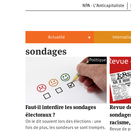
NPA - L’Anticapitaliste
Aller
au
contenu
principal
Actualité
Internati
sondages
Actualité
International
Politique
Politique
Brésil
Entreprises
Chine
Oppressions
Entreprises
États-
Unis
Économie
Automobile
Oppressions
Continents
Faut-il interdire les sondages
Revue de
Écologie
Aéronautique
Antiracisme
Continents
électoraux ?
sondages
racisme, 
On le dit souvent lors des élections : une
Éducation
Commerce
Féminisme
Afrique
fois de plus, les sondeurs se sont trompés.
Revue de p