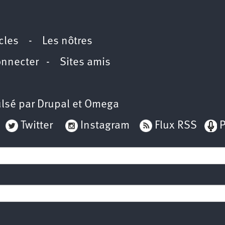
icles
-
Les nôtres
onnecter
-
Sites amis
lsé par
Drupal
et
Omega
Twitter
Instagram
Flux RSS