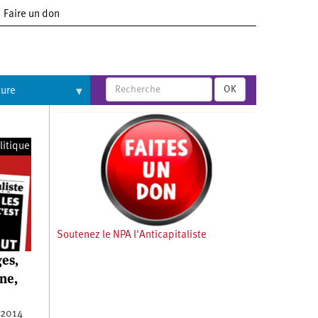
Faire un don
OK
ture
litique
Soutenez le NPA l'Anticapitaliste
ges,
ine,
l 2014