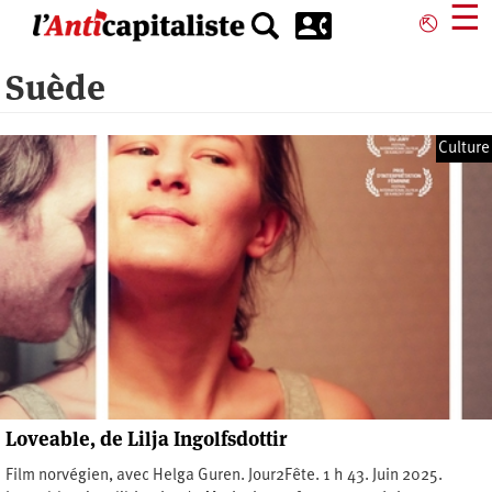
Aller
☰
⎋
au
contenu
Suède
principal
Culture
Loveable, de Lilja Ingolfsdottir
Film norvégien, avec Helga Guren. Jour2Fête. 1 h 43. Juin 2025.