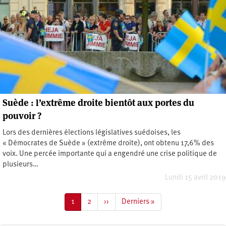
Suède : l’extrême droite bientôt aux portes du
pouvoir ?
Lors des dernières élections législatives suédoises, les
« Démocrates de Suède » (extrême droite), ont obtenu 17,6% des
voix. Une percée importante qui a engendré une crise politique de
plusieurs…
Lundi 15 avril 2019
Pagination
Page
1
Page
2
Page
››
Dernière
Derniers »
courante
suivante
page