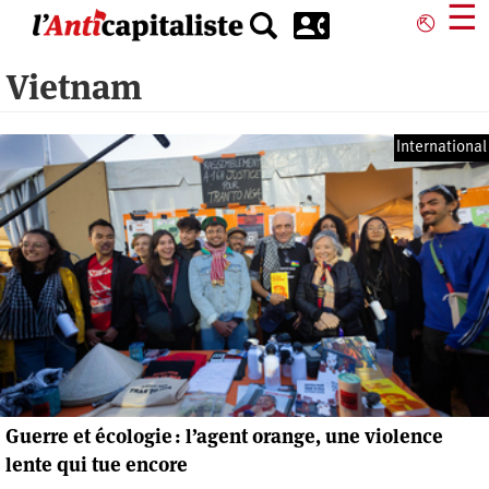
Aller
☰
⎋
au
contenu
Vietnam
principal
International
Guerre et écologie : l’agent orange, une violence
lente qui tue encore