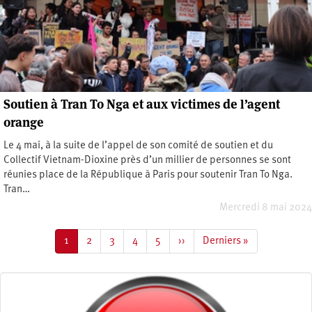
Soutien à Tran To Nga et aux victimes de l’agent
orange
Le 4 mai, à la suite de l’appel de son comité de soutien et du
Collectif Vietnam-Dioxine près d’un millier de personnes se sont
réunies place de la République à Paris pour soutenir Tran To Nga.
Tran…
Mercredi 8 mai 2024
Pagination
Page
1
Page
2
Page
3
Page
4
Page
5
Page
››
Dernière
Derniers »
courante
suivante
page