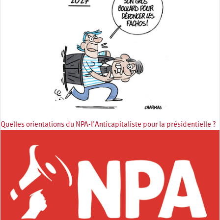
Quelles orientations du NPA-l’Anticapitaliste pour la présidentielle ?