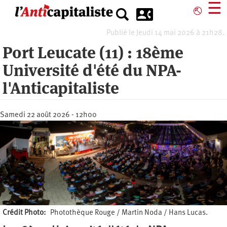
Aller
☰
⎋
au
contenu
Publié le Jeudi 14 mai 2026 à 21h28.
principal
Port Leucate (11) : 18ème
Université d'été du NPA-
l'Anticapitaliste
Samedi 22 août 2026 - 12h00
Crédit Photo
Photothèque Rouge / Martin Noda / Hans Lucas.