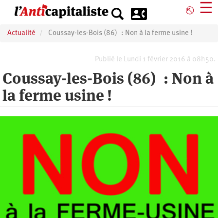
Aller
☰
⎋
au
contenu
Actualité
Coussay-les-Bois (86) : Non à la ferme usine !
principal
Publié le Lundi 1 février 2016 à 08h50.
Coussay-les-Bois (86) : Non à
la ferme usine !