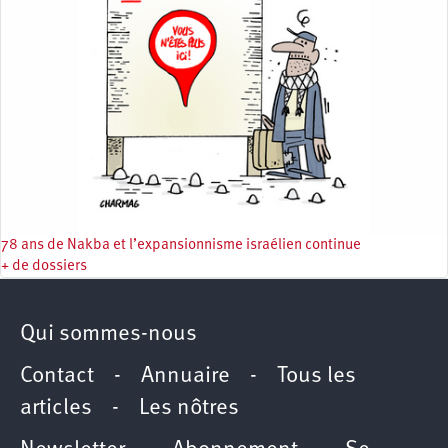
78 ans de Nakba et l’expansionnisme israélien continue
+ de dossiers
Qui sommes-nous
Contact
-
Annuaire
-
Tous les
articles
-
Les nôtres