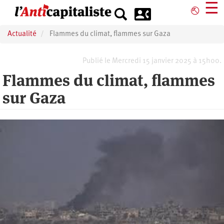
Aller
☰
⎋
au
contenu
Actualité
Flammes du climat, flammes sur Gaza
principal
Publié le Mercredi 15 janvier 2025 à 15h00.
Flammes du climat, flammes
sur Gaza