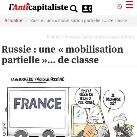
Aller
☰
⎋
au
contenu
Actualité
Russie : une « mobilisation partielle »… de classe
principal
Publié le Vendredi 28 octobre 2022 à 08h00.
Russie : une « mobilisation
partielle »… de classe