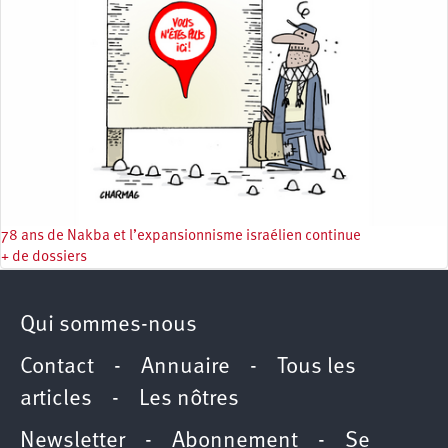
78 ans de Nakba et l’expansionnisme israélien continue
+ de dossiers
Qui sommes-nous
Contact
-
Annuaire
-
Tous les
articles
-
Les nôtres
Newsletter
-
Abonnement
-
Se