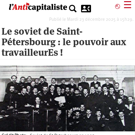
Aller
☰
⎋
au
contenu
Publié le Mardi 23 décembre 2025 à 15h29.
principal
Le soviet de Saint-
Pétersbourg : le pouvoir aux
travailleurEs !