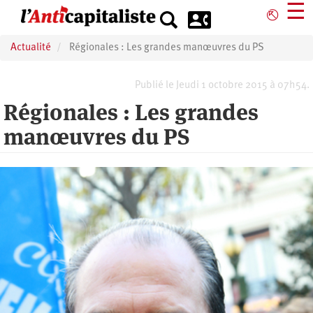
Aller
☰
⎋
au
contenu
Actualité
Régionales : Les grandes manœuvres du PS
principal
Publié le Jeudi 1 octobre 2015 à 07h54.
Régionales : Les grandes
manœuvres du PS