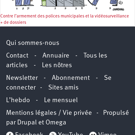
Contre l’armement des polices municipales et la vidéosurveillance
+ de dossiers
Qui sommes-nous
Contact
-
Annuaire
-
Tous les
articles
-
Les nôtres
Newsletter
-
Abonnement
-
Se
connecter
-
Sites amis
L’hebdo
-
Le mensuel
Mentions légales / Vie privée
- Propulsé
par
Drupal
et
Omega