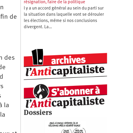
résignation, faire de la politique
un
l y a un accord général au sein du parti sur
la situation dans laquelle vont se dérouler
afin de
les élections, même si nos conclusions
divergent. La…
on des
de
rd
rs
s
à la
Dossiers
la