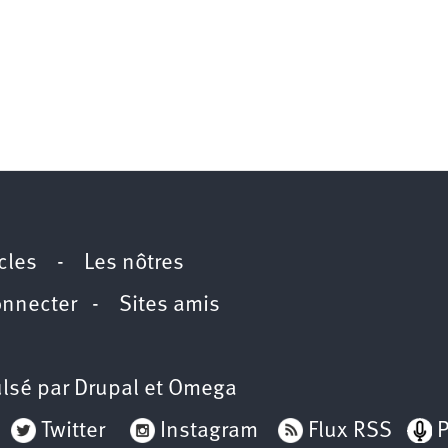
icles
-
Les nôtres
onnecter
-
Sites amis
lsé par
Drupal
et
Omega
Twitter
Instagram
Flux RSS