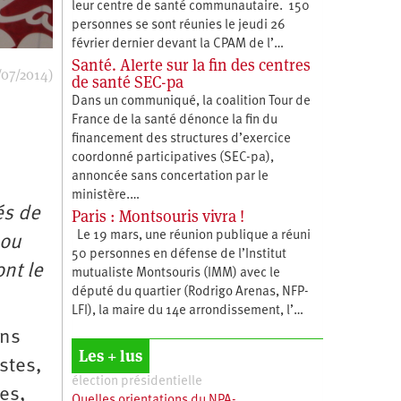
leur centre de santé communautaire. 150
personnes se sont réunies le jeudi 26
février dernier devant la CPAM de l’…
Santé. Alerte sur la fin des centres
/07/2014)
de santé SEC-pa
Dans un communiqué, la coalition Tour de
France de la santé dénonce la fin du
financement des structures d’exercice
coordonné participatives (SEC-pa),
annoncée sans concertation par le
ministère.…
és de
Paris : Montsouris vivra !
Le 19 mars, une réunion publique a réuni
 ou
50 personnes en défense de l’Institut
nt le
mutualiste Montsouris (IMM) avec le
député du quartier (Rodrigo Arenas, NFP-
LFI), la maire du 14e arrondissement, l’…
ans
Les + lus
stes,
élection présidentielle
es,
Quelles orientations du NPA-