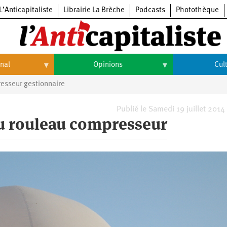
L’Anticapitaliste
Librairie La Brèche
Podcasts
Photothèque
onal
Opinions
Cul
resseur gestionnaire
Opinions
Culture
Histoire
Arts
Publié le Samedi 19 juillet 2014
au rouleau compresseur
Cinéma
Expositions
Livres
Musique