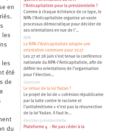
l’Anticapitaliste pour la présidentielle ?
ise en
Comme à chaque échéance de ce type, le
iés.
NPA-l’Anticapitaliste organise un vaste
processus démocratique pour décider de
is
ses orientations en vue de l’…
 les
NPA
ans
Le NPA-l’Anticapitaliste adopte une
orientation commune pour 2027
Les 27 et 28 juin s’est tenue la conférence
 les
nationale du NPA-l’Anticapitaliste, afin de
définir les orientations de l’organisation
nt été
pour l’élection…
Es de
sionisme
Le retour de la loi Yadan ?
la
Le projet de loi de « cohésion républicaine
s
par la lutte contre le racisme et
l’antisémitisme » n’est pas la résurrection
de la loi Yadan. Il faut le…
ement
élection présidentielle
Plateforme 4 : Ne pas céder à la
on du