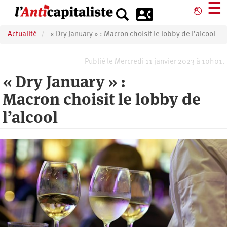
Aller
☰
⎋
au
contenu
Actualité
« Dry January » : Macron choisit le lobby de l’alcool
principal
Publié le Mercredi 11 janvier 2023 à 10h01.
« Dry January » :
Macron choisit le lobby de
l’alcool