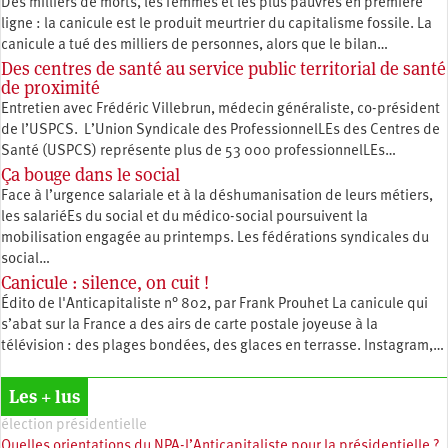
Des milliers de morts, les femmes et les plus pauvres en première
ligne : la canicule est le produit meurtrier du capitalisme fossile. La
canicule a tué des milliers de personnes, alors que le bilan…
Des centres de santé au service public territorial de santé
de proximité
Entretien avec Frédéric Villebrun, médecin généraliste, co-président
de l’USPCS. L’Union Syndicale des ProfessionnelLEs des Centres de
Santé (USPCS) représente plus de 53 000 professionnelLEs…
Ça bouge dans le social
Face à l’urgence salariale et à la déshumanisation de leurs métiers,
les salariéEs du social et du médico-social poursuivent la
mobilisation engagée au printemps. Les fédérations syndicales du
social…
Canicule : silence, on cuit !
Édito de l'Anticapitaliste n° 802, par Frank Prouhet La canicule qui
s’abat sur la France a des airs de carte postale joyeuse à la
télévision : des plages bondées, des glaces en terrasse. Instagram,…
Les + lus
élection présidentielle
Quelles orientations du NPA-l’Anticapitaliste pour la présidentielle ?