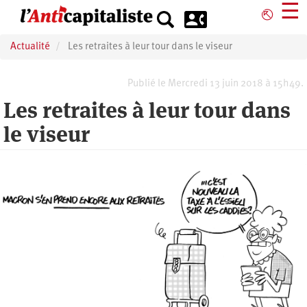
Aller
☰
⎋
au
contenu
Actualité
Les retraites à leur tour dans le viseur
principal
Publié le Mercredi 13 juin 2018 à 15h49.
Les retraites à leur tour dans
le viseur