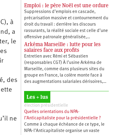
Emploi : le père Noël est une ordure
Suppressions d’emplois en cascade,
précarisation massive et contournement du
C), à
droit du travail : derrière les discours
rassurants, la réalité sociale est celle d’une
and, a
offensive patronale généralisée,…
er, le
Arkéma Marseille : lutte pour les
salaires face aux profits
mes
Entretien avec Rémi et Sébastien
ir
(responsables CGT) À l’usine Arkéma de
Marseille, comme dans plusieurs sites du
groupe en France, la colère monte face à
é, des
des augmentations salariales dérisoires,…
cette
Les + lus
élection présidentielle
Quelles orientations du NPA-
’il ne
l’Anticapitaliste pour la présidentielle ?
Comme à chaque échéance de ce type, le
NPA-l’Anticapitaliste organise un vaste