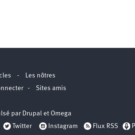
icles
-
Les nôtres
onnecter
-
Sites amis
lsé par
Drupal
et
Omega
Twitter
Instagram
Flux RSS