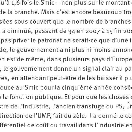
u’à 1,6 fois le Smic – non plus sur le montant
 de la branche. Mais c’est encore beaucoup tr
ssées sous couvert que le nombre de branches
c a diminué, passant de 34 en 2007 à 15 fin 20
pas priver le patronat ne serait-ce que d’une 
ande, le gouvernement a ni plus ni moins annon
 en est de même, dans plusieurs pays d’Europe
e, le gouvernement donne un signal clair au pa
res, en attendant peut-être de les baisser à pl
pouce au Smic pour la cinquième année consé
e la fonction publique. Et pour que les choses 
re de l’Industrie, l’ancien transfuge du PS, Ér
ection de l’UMP, fait du zèle. Il a donné le c
fférentiel de coût du travail dans l’industrie en