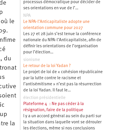
 de
processus démocratique pour décider de
ses orientations en vue de l’…
op
NPA
 où le
Le NPA-l’Anticapitaliste adopte une
orientation commune pour 2027
09.
Les 27 et 28 juin s’est tenue la conférence
infime
nationale du NPA-l’Anticapitaliste, afin de
définir les orientations de l’organisation
cé
pour l’élection…
, du
sionisme
Le retour de la loi Yadan ?
tronat
Le projet de loi de « cohésion républicaine
us
par la lutte contre le racisme et
l’antisémitisme » n’est pas la résurrection
cutive
de la loi Yadan. Il faut le…
soient
élection présidentielle
Plateforme 4 : Ne pas céder à la
ic
résignation, faire de la politique
oup
l y a un accord général au sein du parti sur
la situation dans laquelle vont se dérouler
tre la
les élections, même si nos conclusions