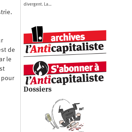
divergent. La…
trie.
ur
est de
ar le
st
 pour
Dossiers