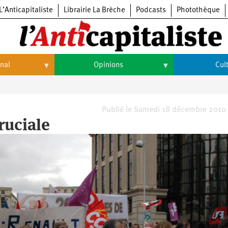
L’Anticapitaliste
Librairie La Brèche
Podcasts
Photothèque
onal
Opinions
Cul
Opinions
Culture
Histoire
Arts
Publié le Samedi 18 décembre 2010
ruciale
Cinéma
Expositions
Livres
Musique