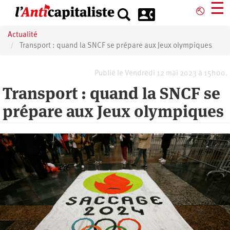
Aller
☰
⎋
au
contenu
Actualité
principal
Transport : quand la SNCF se prépare aux Jeux olympiques
Publié le Vendredi 12 mai 2023 à 15h00.
Transport : quand la SNCF se
prépare aux Jeux olympiques