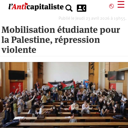
Aller
☰
⎋
au
contenu
Publié le Jeudi 23 avril 2026 à 19h55.
principal
Mobilisation étudiante pour
la Palestine, répression
violente