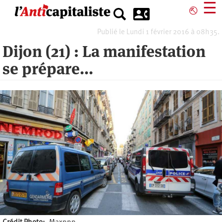
Aller
☰
⎋
au
contenu
Publié le Lundi 1 février 2016 à 08h35.
principal
Dijon (21) : La manifestation
se prépare...