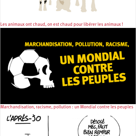
Les animaux ont chaud, on est chaud pour libérer les animaux !
Marchandisation, racisme, pollution : un Mondial contre les peuples